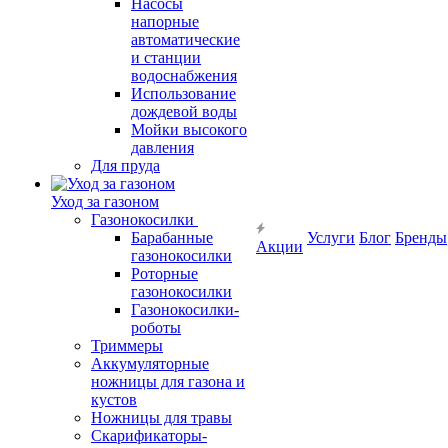
Насосы
напорные
автоматические
и станции
водоснабжения
Использование
дождевой воды
Мойки высокого
давления
Для пруда
Уход за газоном
Газонокосилки
Барабанные
Услуги
Блог
Бренды
Акции
газонокосилки
Роторные
газонокосилки
Газонокосилки-
роботы
Триммеры
Аккумуляторные
ножницы для газона и
кустов
Ножницы для травы
Скарификаторы-