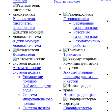
шлангов
Уход за газоном
Распылители,
Газонокосилки
пистолеты,
Барабанные
наконечники
газонокосилки
Роторные
газонокосилки
Щетки моющие,
Газонокосилки-
моющая система
роботы
Дождеватели
Триммеры
Автоматические
системы полива
Аккумуляторные
Управление
ножницы для газона
поливом
и кустов
(таймеры подачи
воды)
Система
Ножницы для травы
микрокапельного
полива
Система полива
Скарификаторы-