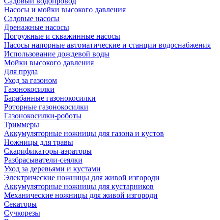
Садовый водопровод
Насосы и мойки высокого давления
Садовые насосы
Дренажные насосы
Погружные и скважинные насосы
Насосы напорные автоматические и станции водоснабжения
Использование дождевой воды
Мойки высокого давления
Для пруда
Уход за газоном
Газонокосилки
Барабанные газонокосилки
Роторные газонокосилки
Газонокосилки-роботы
Триммеры
Аккумуляторные ножницы для газона и кустов
Ножницы для травы
Скарификаторы-аэраторы
Разбрасыватели-сеялки
Уход за деревьями и кустами
Электрические ножницы для живой изгороди
Аккумуляторные ножницы для кустарников
Механические ножницы для живой изгороди
Секаторы
Сучкорезы