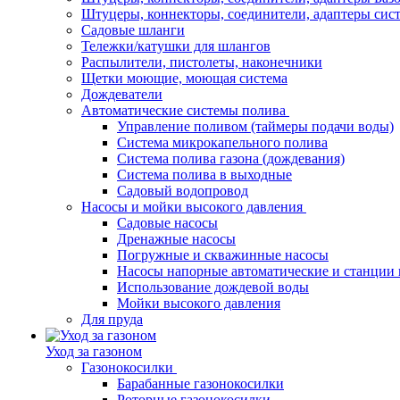
Штуцеры, коннекторы, соединители, адаптеры си
Садовые шланги
Тележки/катушки для шлангов
Распылители, пистолеты, наконечники
Щетки моющие, моющая система
Дождеватели
Автоматические системы полива
Управление поливом (таймеры подачи воды)
Система микрокапельного полива
Система полива газона (дождевания)
Система полива в выходные
Садовый водопровод
Насосы и мойки высокого давления
Садовые насосы
Дренажные насосы
Погружные и скважинные насосы
Насосы напорные автоматические и станции
Использование дождевой воды
Мойки высокого давления
Для пруда
Уход за газоном
Газонокосилки
Барабанные газонокосилки
Роторные газонокосилки