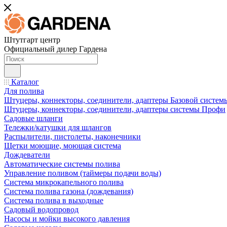
Штутгарт центр
Официальный дилер Гардена
Каталог
Для полива
Штуцеры, коннекторы, соединители, адаптеры Базовой систем
Штуцеры, коннекторы, соединители, адаптеры системы Профи
Садовые шланги
Тележки/катушки для шлангов
Распылители, пистолеты, наконечники
Щетки моющие, моющая система
Дождеватели
Автоматические системы полива
Управление поливом (таймеры подачи воды)
Система микрокапельного полива
Система полива газона (дождевания)
Система полива в выходные
Садовый водопровод
Насосы и мойки высокого давления