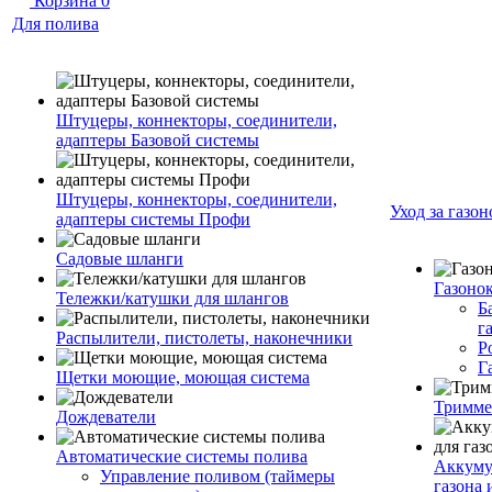
Корзина
0
Для полива
Штуцеры, коннекторы, соединители,
адаптеры Базовой системы
Штуцеры, коннекторы, соединители,
Уход за газо
адаптеры системы Профи
Садовые шланги
Газоно
Тележки/катушки для шлангов
Б
г
Распылители, пистолеты, наконечники
Р
Г
Щетки моющие, моющая система
Тримм
Дождеватели
Автоматические системы полива
Аккуму
Управление поливом (таймеры
газона 