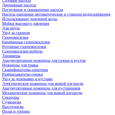
Садовые насосы
Дренажные насосы
Погружные и скважинные насосы
Насосы напорные автоматические и станции водоснабжения
Использование дождевой воды
Мойки высокого давления
Для пруда
Уход за газоном
Газонокосилки
Барабанные газонокосилки
Роторные газонокосилки
Газонокосилки-роботы
Триммеры
Аккумуляторные ножницы для газона и кустов
Ножницы для травы
Скарификаторы-аэраторы
Разбрасыватели-сеялки
Уход за деревьями и кустами
Электрические ножницы для живой изгороди
Аккумуляторные ножницы для кустарников
Механические ножницы для живой изгороди
Секаторы
Сучкорезы
Высоторезы
Пилы и топоры