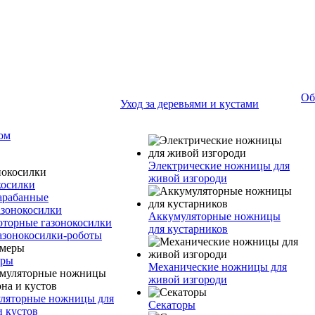
Об
Уход за деревьями и кустами
ном
Электрические ножницы для
живой изгороди
косилки
арабанные
азонокосилки
Аккумуляторные ножницы
оторные газонокосилки
для кустарников
азонокосилки-роботы
еры
Механические ножницы для
живой изгороди
ляторные ножницы для
Секаторы
и кустов