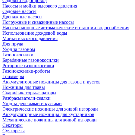
Садовый водопровод
Насосы и мойки высокого давления
Садовые насосы
Дренажные насосы
Погружные и скважинные насосы
Насосы напорные автоматические и станции водоснабжения
Использование дождевой воды
Мойки высокого давления
Для пруда
Уход за газоном
Газонокосилки
Барабанные газонокосилки
Роторные газонокосилки
Газонокосилки-роботы
Триммеры
Аккумуляторные ножницы для газона и кустов
Ножницы для травы
Скарификаторы-аэраторы
Разбрасыватели-сеялки
Уход за деревьями и кустами
Электрические ножницы для живой изгороди
Аккумуляторные ножницы для кустарников
Механические ножницы для живой изгороди
Секаторы
Сучкорезы