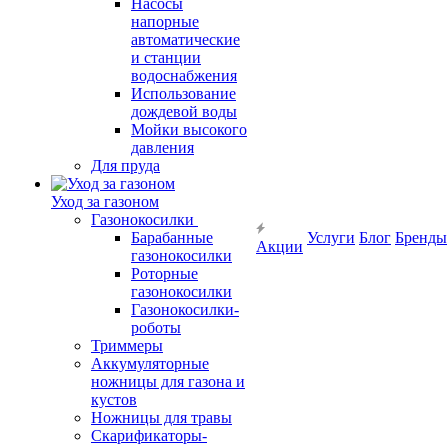
Насосы
напорные
автоматические
и станции
водоснабжения
Использование
дождевой воды
Мойки высокого
давления
Для пруда
Уход за газоном
Газонокосилки
Барабанные
Услуги
Блог
Бренды
Акции
газонокосилки
Роторные
газонокосилки
Газонокосилки-
роботы
Триммеры
Аккумуляторные
ножницы для газона и
кустов
Ножницы для травы
Скарификаторы-