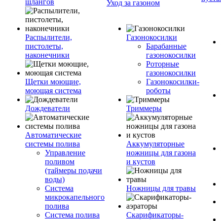
шлангов
Уход за газоном
Распылители,
Газонокосилки
пистолеты,
Барабанные
наконечники
газонокосилки
Роторные
газонокосилки
Щетки моющие,
Газонокосилки-
моющая система
роботы
Дождеватели
Триммеры
Автоматические
системы полива
Аккумуляторные
Управление
ножницы для газона
поливом
и кустов
(таймеры подачи
воды)
Система
Ножницы для травы
микрокапельного
полива
Система полива
Скарификаторы-